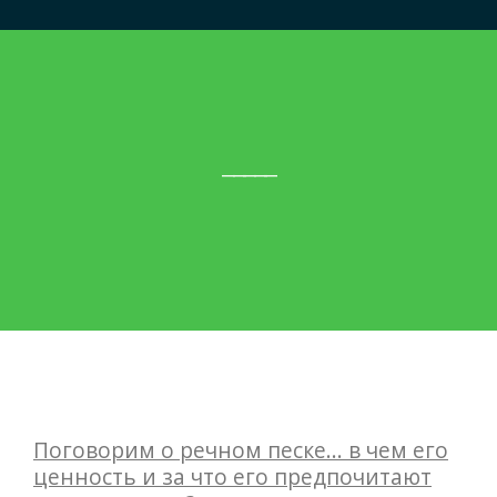
Другое
_____
Поговорим о речном песке... в чем его
ценность и за что его предпочитают